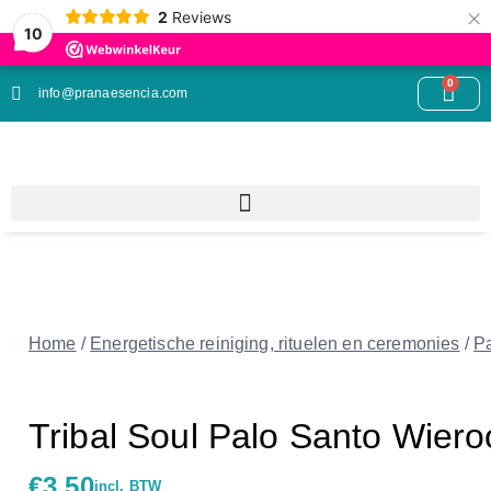
×
2
Reviews
10
0
info@pranaesencia.com
Home
/
Energetische reiniging, rituelen en ceremonies
/
P
Tribal Soul Palo Santo Wiero
€
3.50
incl. BTW