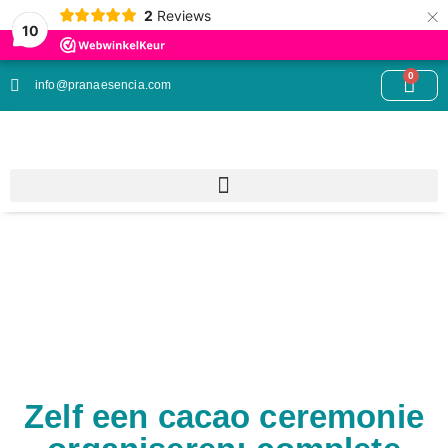
×
2
Reviews
10
0
info@pranaesencia.com
Zelf een cacao ceremonie