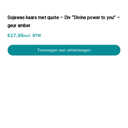
Sojawas kaars met quote – Div ‘’Divine power to you’’ –
geur amber
€
17.95
incl. BTW
toevoegen aan winkelwagen