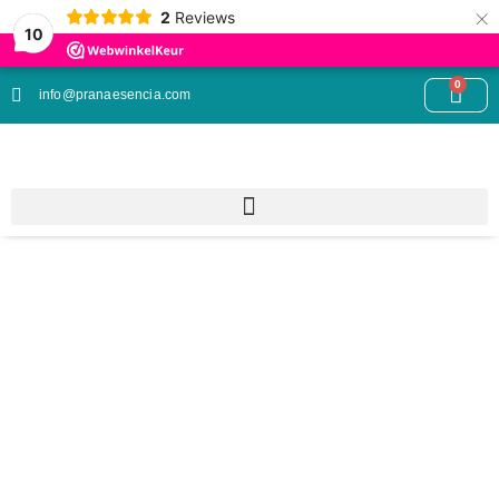
×
2
Reviews
10
0
info@pranaesencia.com
Categorie: Spirituele
cadeaus