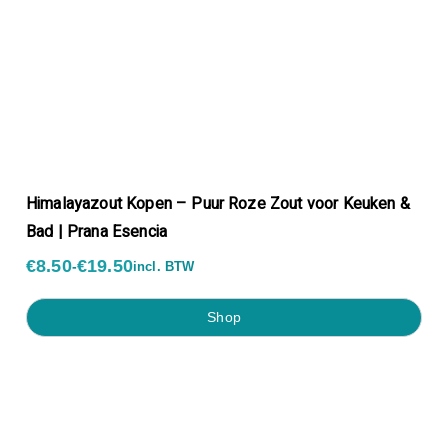
Himalayazout Kopen – Puur Roze Zout voor Keuken &
Bad | Prana Esencia
€
8.50
€
19.50
-
incl. BTW
shop