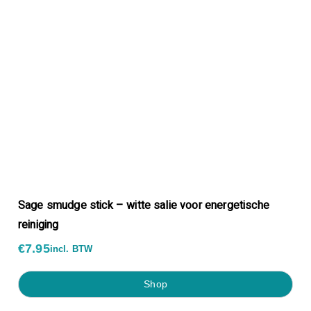
Sage smudge stick – witte salie voor energetische
reiniging
€
7.95
incl. BTW
shop