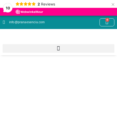
×
2
Reviews
10
0
info@pranaesencia.com
Categorie: Smudge sticks &
salie